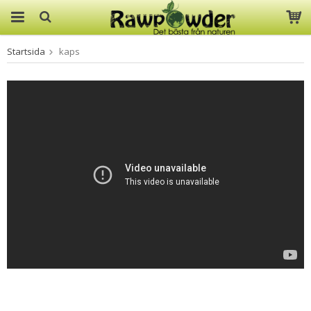
Startsida
kaps
Produkten har blivit tillagd i
varukorgen