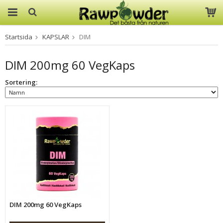
Startsida
KAPSLAR
DIM
Produkten har blivit tillagd i
varukorgen
DIM 200mg 60 VegKaps
Sortering:
DIM 200mg 60 VegKaps