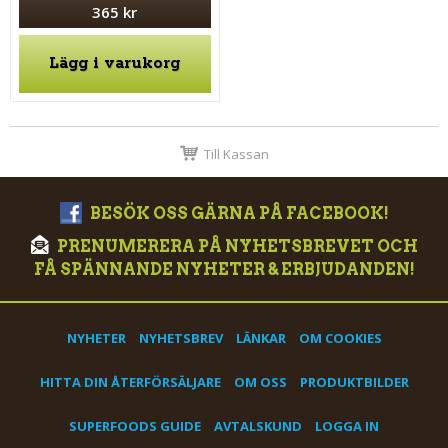
365 kr
Lägg i varukorg
Till Kassan
BESÖK OSS GÄRNA PÅ FACEBOOK!
PRENUMERERA PÅ NYHETSBREVET OCH
FÅ SPÄNNANDE NYHETER & ERBJUDANDEN!
NYHETER
NYHETSBREV
LÄNKAR
OM COOKIES
HITTA DIN ÅTERFÖRSÄLJARE
OM OSS
PRODUKTBILDER
SUPERFOODS GUIDE
AVTALSKUND
LOGGA IN