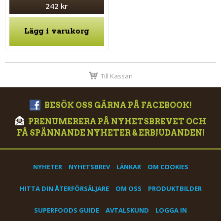
242 kr
Lägg i varukorg
Till Kassan
BESÖK OSS GÄRNA PÅ FACEBOOK!
PRENUMERERA PÅ NYHETSBREVET OCH
FÅ SPÄNNANDE NYHETER & ERBJUDANDEN!
NYHETER
NYHETSBREV
LÄNKAR
OM COOKIES
HITTA DIN ÅTERFÖRSÄLJARE
OM OSS
PRODUKTBILDER
SUPERFOODS GUIDE
AVTALSKUND
LOGGA IN