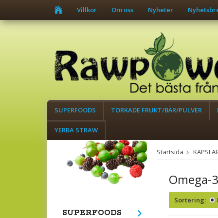
Villkor
Om oss
Nyheter
Nyhetsbr
SUPERFOODS
TORKADE FRUKT/BÄR/PULVER
YERBA STRAW
Startsida
KAPSLA
Omega-3 
Sortering:
SUPERFOODS