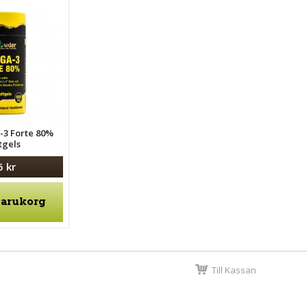
-3 Forte 80%
tgels
5 kr
varukorg
Till Kassan