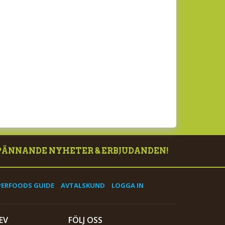
PÄNNANDE NYHETER & ERBJUDANDEN!
PERFOODS GUIDE
AVTALSKUND
LOGGA IN
EV
FÖLJ OSS