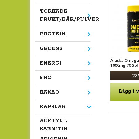
TORKADE
FRUKT/BÄR/PULVER
PROTEIN
GREENS
Alaska Omega
ENERGI
1000mg 70 Sof
28
FRÖ
Lägg i 
KAKAO
KAPSLAR
ACETYL L-
KARNITIN