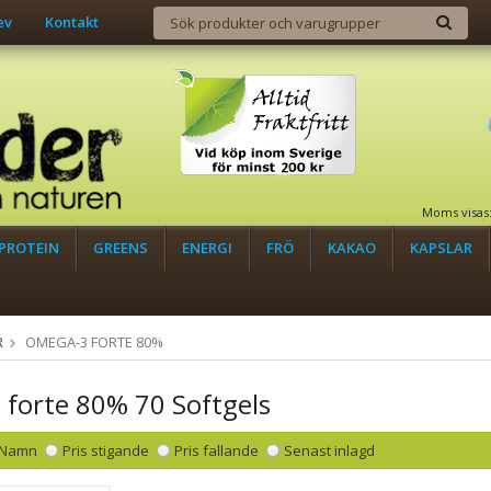
ev
Kontakt
Moms visas
PROTEIN
GREENS
ENERGI
FRÖ
KAKAO
KAPSLAR
R
OMEGA-3 FORTE 80%
forte 80% 70 Softgels
Namn
Pris stigande
Pris fallande
Senast inlagd