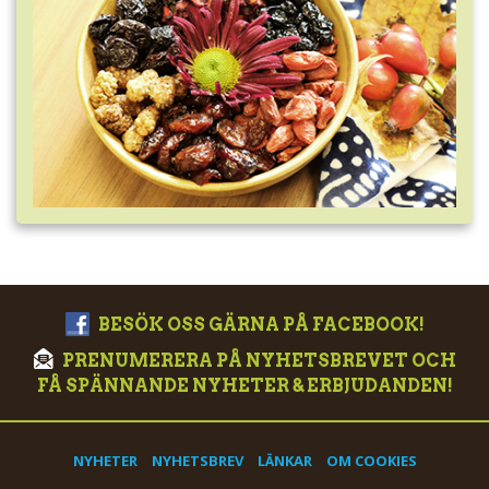
BESÖK OSS GÄRNA PÅ FACEBOOK!
PRENUMERERA PÅ NYHETSBREVET OCH
FÅ SPÄNNANDE NYHETER & ERBJUDANDEN!
NYHETER
NYHETSBREV
LÄNKAR
OM COOKIES