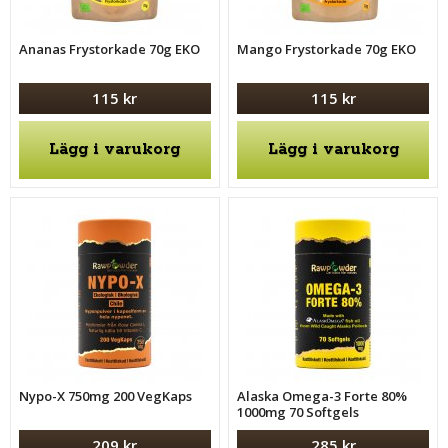
Ananas Frystorkade 70g EKO
Mango Frystorkade 70g EKO
115 kr
115 kr
Lägg i varukorg
Lägg i varukorg
Nypo-X 750mg 200 VegKaps
Alaska Omega-3 Forte 80%
1000mg 70 Softgels
209 kr
285 kr