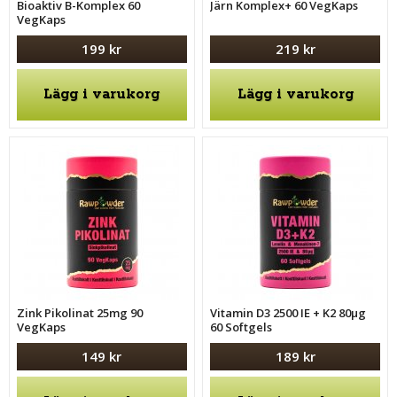
Bioaktiv B-Komplex 60
Järn Komplex+ 60 VegKaps
VegKaps
199 kr
219 kr
Lägg i varukorg
Lägg i varukorg
Zink Pikolinat 25mg 90
Vitamin D3 2500 IE + K2 80μg
VegKaps
60 Softgels
149 kr
189 kr