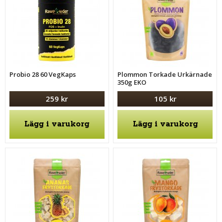
Probio 28 60 VegKaps
Plommon Torkade Urkärnade
350g EKO
259 kr
105 kr
Lägg i varukorg
Lägg i varukorg