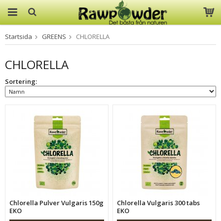
Startsida
GREENS
CHLORELLA
Produkten har blivit tillagd i
varukorgen
CHLORELLA
Sortering:
Chlorella Pulver Vulgaris 150g
Chlorella Vulgaris 300 tabs
EKO
EKO