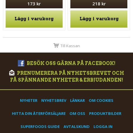
173 kr
218 kr
Lägg i varukorg
Lägg i varukorg
Till Kassan
BESÖK OSS GÄRNA PÅ FACEBOOK!
PRENUMERERA PÅ NYHETSBREVET OCH
FÅ SPÄNNANDE NYHETER & ERBJUDANDEN!
NYHETER
NYHETSBREV
LÄNKAR
OM COOKIES
HITTA DIN ÅTERFÖRSÄLJARE
OM OSS
PRODUKTBILDER
SUPERFOODS GUIDE
AVTALSKUND
LOGGA IN