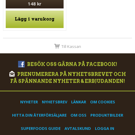
148 kr
Lägg i varukorg
Till Kassan
BESÖK OSS GÄRNA PÅ FACEBOOK!
PRENUMERERA PÅ NYHETSBREVET OCH
FÅ SPÄNNANDE NYHETER & ERBJUDANDEN!
NYHETER
NYHETSBREV
LÄNKAR
OM COOKIES
HITTA DIN ÅTERFÖRSÄLJARE
OM OSS
PRODUKTBILDER
SUPERFOODS GUIDE
AVTALSKUND
LOGGA IN