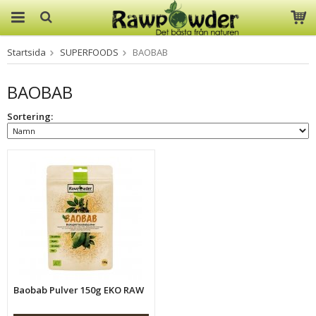
Startsida
SUPERFOODS
BAOBAB
Produkten har blivit tillagd i
varukorgen
BAOBAB
Sortering:
Baobab Pulver 150g EKO RAW