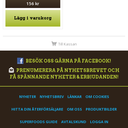
156 kr
Lägg i varukorg
Till Kassan
BESÖK OSS GÄRNA PÅ FACEBOOK!
PRENUMERERA PÅ NYHETSBREVET OCH
FÅ SPÄNNANDE NYHETER & ERBJUDANDEN!
NYHETER
NYHETSBREV
LÄNKAR
OM COOKIES
HITTA DIN ÅTERFÖRSÄLJARE
OM OSS
PRODUKTBILDER
SUPERFOODS GUIDE
AVTALSKUND
LOGGA IN