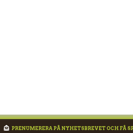
PRENUMERERA PÅ NYHETSBREVET OCH FÅ S