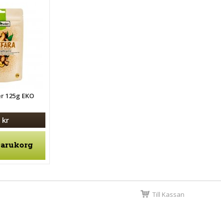
er 125g EKO
 kr
varukorg
Till Kassan