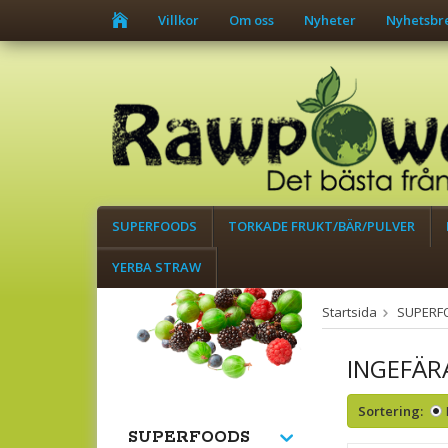
Villkor
Om oss
Nyheter
Nyhetsbr
SUPERFOODS
TORKADE FRUKT/BÄR/PULVER
YERBA STRAW
Startsida
SUPERF
INGEFÄR
Sortering:
SUPERFOODS