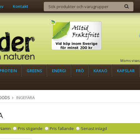
ev
Kontakt
Moms visas
PROTEIN
GREENS
ENERGI
FRÖ
KAKAO
KAPSLAR
OODS
INGEFÄRA
A
Namn
Pris stigande
Pris fallande
Senast inlagd