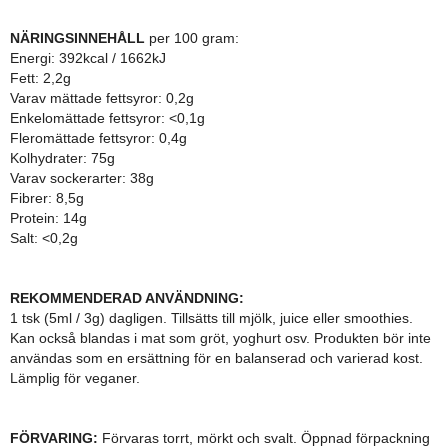
NÄRINGSINNEHÅLL
per 100 gram:
Energi: 392kcal / 1662kJ
Fett: 2,2g
Varav mättade fettsyror: 0,2g
Enkelomättade fettsyror: <0,1g
Fleromättade fettsyror: 0,4g
Kolhydrater: 75g
Varav sockerarter: 38g
Fibrer: 8,5g
Protein: 14g
Salt: <0,2g
REKOMMENDERAD ANVÄNDNING:
1 tsk (5ml / 3g) dagligen. Tillsätts till mjölk, juice eller smoothies.
Kan också blandas i mat som gröt, yoghurt osv. Produkten bör inte
användas som en ersättning för en balanserad och varierad kost.
Lämplig för veganer.
FÖRVARING:
Förvaras torrt, mörkt och svalt. Öppnad förpackning