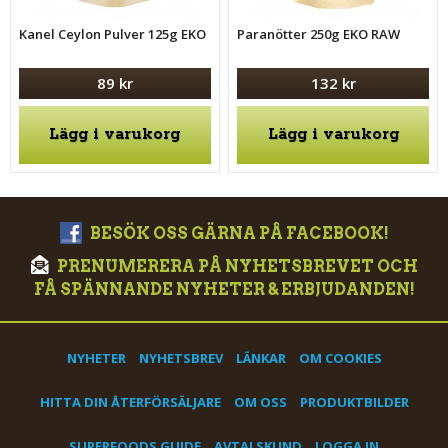
Kanel Ceylon Pulver 125g EKO
Paranötter 250g EKO RAW
89 kr
132 kr
Lägg i varukorg
Lägg i varukorg
BESÖK OSS GÄRNA PÅ FACEBOOK!
PRENUMERERA PÅ NYHETSBREVET OCH
FÅ SPÄNNANDE NYHETER & ERBJUDANDEN!
NYHETER
NYHETSBREV
LÄNKAR
OM COOKIES
HITTA DIN ÅTERFÖRSÄLJARE
OM OSS
PRODUKTBILDER
SUPERFOODS GUIDE
AVTALSKUND
LOGGA IN