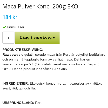
Maca Pulver Konc. 200g EKO
184 kr
Finns i lager
Lägg i varukorg »
PRODUKTBESKRIVNING:
Rawpowder
s gelatiniserade maca från Peru är betydligt kraftfullare
och en mer lättupptaglig form av vanligt maca. Det har en
koncentration på 5:1 (1kg gelatiniserat maca motsvarar 5kg rot).
OBS!! Denna produkt innehåller EJ gelatin.
INGREDIENSER:
Ekologiskt koncentrerat macapulver av 4 rötter:
svart, röd, gul och lila.
URSPRUNGSLAND:
Peru.