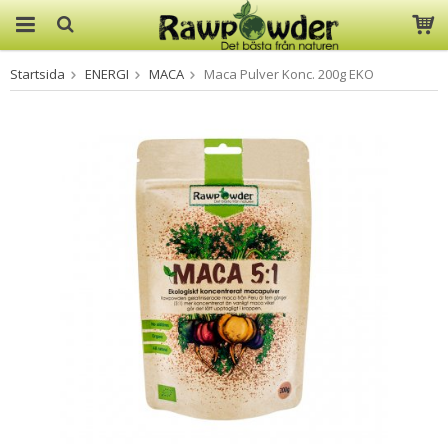
Startsida
ENERGI
MACA
Maca Pulver Konc. 200g EKO
Produkten har blivit tillagd i
varukorgen