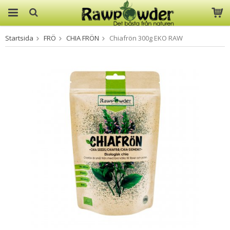
Startsida
FRÖ
CHIA FRÖN
Chiafrön 300g EKO RAW
Produkten har blivit tillagd i
varukorgen