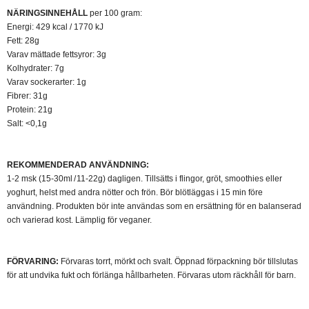
NÄRINGSINNEHÅLL
per 100 gram:
Energi: 429 kcal / 1770 kJ
Fett: 28g
Varav mättade fettsyror: 3g
Kolhydrater: 7g
Varav sockerarter: 1g
Fibrer: 31g
Protein: 21g
Salt: <0,1g
REKOMMENDERAD ANVÄNDNING:
1-2 msk (15-30ml / 11-22g) dagligen. Tillsätts i flingor, gröt, smoothies eller
yoghurt, helst med andra nötter och frön. Bör blötläggas i 15 min före
användning. Produkten bör inte användas som en ersättning för en balanserad
och varierad kost. Lämplig för veganer.
FÖRVARING:
Förvaras torrt, mörkt och svalt. Öppnad förpackning bör tillslutas
för att undvika fukt och förlänga hållbarheten. Förvaras utom räckhåll för barn.