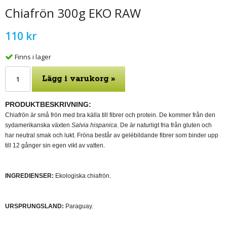
Chiafrön 300g EKO RAW
110 kr
Finns i lager
Lägg i varukorg »
PRODUKTBESKRIVNING:
Chiafrön är små frön med bra källa till fibrer och protein. De kommer från den
sydamerikanska växten
Salvia hispanica
. De är naturligt fria från gluten och
har neutral smak och lukt. Fröna består av gelébildande fibrer som binder upp
till 12 gånger sin egen vikt av vatten.
INGREDIENSER:
Ekologiska chiafrön.
URSPRUNGSLAND:
Paraguay.