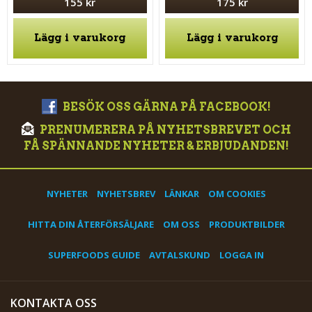
155 kr
175 kr
Lägg i varukorg
Lägg i varukorg
BESÖK OSS GÄRNA PÅ FACEBOOK!
PRENUMERERA PÅ NYHETSBREVET OCH
FÅ SPÄNNANDE NYHETER & ERBJUDANDEN!
NYHETER
NYHETSBREV
LÄNKAR
OM COOKIES
HITTA DIN ÅTERFÖRSÄLJARE
OM OSS
PRODUKTBILDER
SUPERFOODS GUIDE
AVTALSKUND
LOGGA IN
KONTAKTA OSS