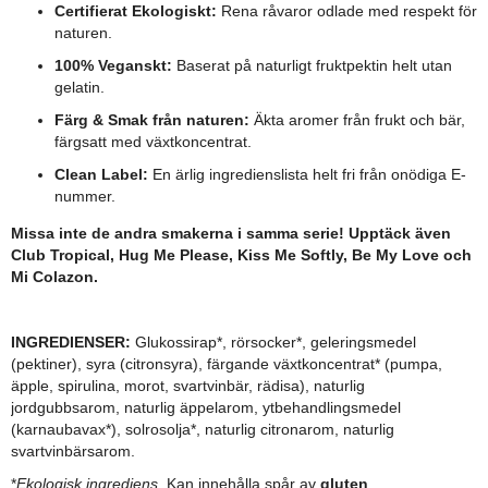
Certifierat Ekologiskt:
Rena råvaror odlade med respekt för
naturen.
100% Veganskt:
Baserat på naturligt fruktpektin helt utan
gelatin.
Färg & Smak från naturen:
Äkta aromer från frukt och bär,
färgsatt med växtkoncentrat.
Clean Label:
En ärlig ingredienslista helt fri från onödiga E-
nummer.
Missa inte de andra smakerna i samma serie! Upptäck även
Club Tropical, Hug Me Please, Kiss Me Softly, Be My Love och
Mi Colazon.
INGREDIENSER:
Glukossirap*, rörsocker*, geleringsmedel
(pektiner), syra (citronsyra), färgande växtkoncentrat* (pumpa,
äpple, spirulina, morot, svartvinbär, rädisa), naturlig
jordgubbsarom, naturlig äppelarom, ytbehandlingsmedel
(karnaubavax*), solrosolja*, naturlig citronarom, naturlig
svartvinbärsarom.
*
Ekologisk ingrediens
. Kan innehålla spår av
gluten
.