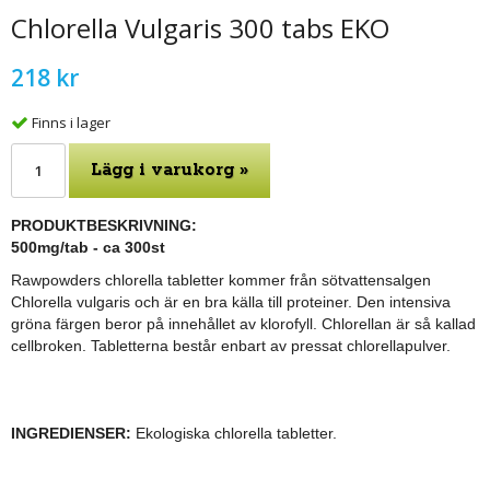
Chlorella Vulgaris 300 tabs EKO
218 kr
Finns i lager
Lägg i varukorg »
PRODUKTBESKRIVNING:
500mg/tab - ca 300st
Rawpowders chlorella tabletter kommer från sötvattensalgen
Chlorella vulgaris och är en bra källa till proteiner. Den intensiva
gröna färgen beror på innehållet av klorofyll.
Chlorellan är så kallad
cellbroken.
Tabletterna består enbart av pressat chlorellapulver.
INGREDIENSER:
Ekologiska chlorella tabletter.