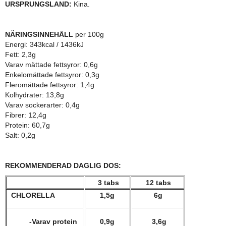
URSPRUNGSLAND:
Kina.
NÄRINGSINNEHÅLL
per
100g
Energi: 343kcal / 1436kJ
Fett: 2,3g
Varav mättade fettsyror: 0,6g
Enkelomättade fettsyror: 0,3g
Fleromättade fettsyror:
1,4g
Kolhydrater: 13,8g
Varav sockerarter: 0,4g
Fibrer: 12,4g
Protein: 60,7g
Salt: 0,2g
REKOMMENDERAD DAGLIG DOS:
3
tabs
12 tabs
CHLORELLA
1,5g
6g
-Varav protein
0,9g
3,6g