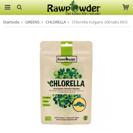
Startsida
GREENS
CHLORELLA
Chlorella Vulgaris 300 tabs EKO
Produkten har blivit tillagd i
varukorgen