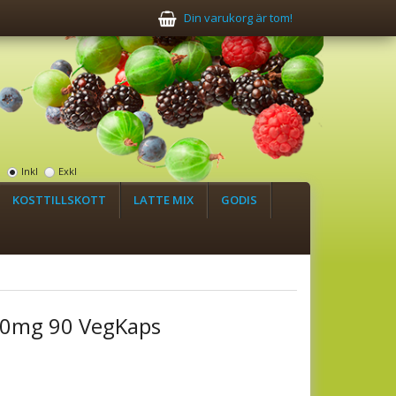
Din varukorg är tom!
:
Inkl
Exkl
KOSTTILLSKOTT
LATTE MIX
GODIS
50mg 90 VegKaps