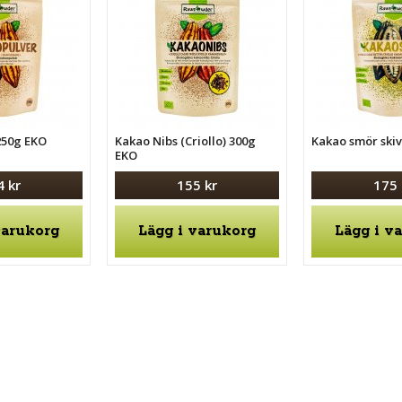
250g EKO
Kakao Nibs (Criollo) 300g
Kakao smör ski
EKO
4 kr
155 kr
175 
varukorg
Lägg i varukorg
Lägg i v