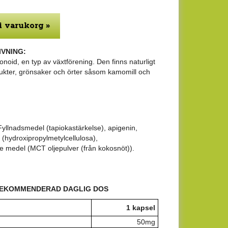
i varukorg »
VNING:
onoid, en typ av växtförening. Den finns naturligt
rukter, grönsaker och örter såsom kamomill och
yllnadsmedel (tapiokastärkelse), apigenin,
 (hydroxipropylmetylcellulosa),
 medel (MCT oljepulver (från kokosnöt)).
REKOMMENDERAD DAGLIG DOS
1 kapsel
50mg