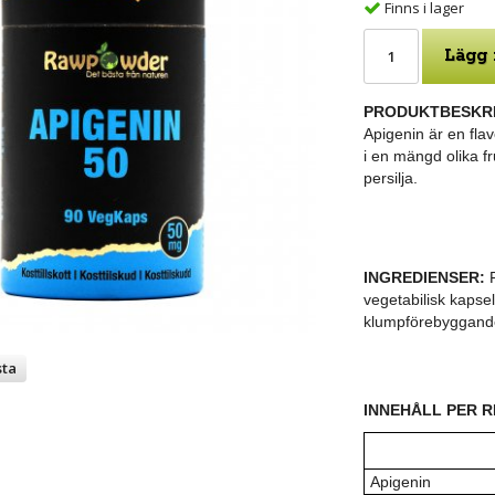
Finns i lager
Lägg 
PRODUKTBESKRI
Apigenin är en flav
i en mängd olika f
persilja.
INGREDIENSER:
F
vegetabilisk kapsel
klumpförebyggande
sta
INNEHÅLL PER 
Apigenin