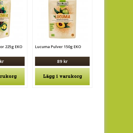
vor 225g EKO
Lucuma Pulver 150g EKO
kr
89 kr
arukorg
Lägg i varukorg