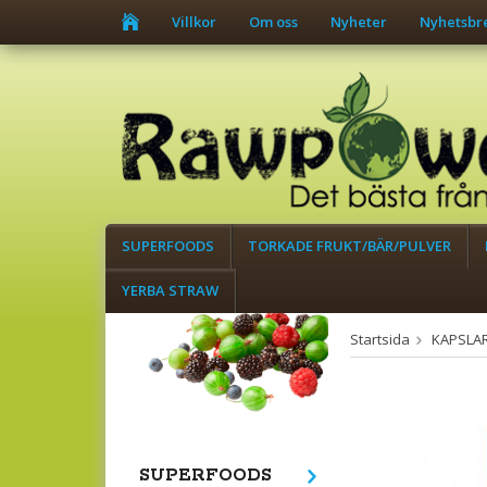
Villkor
Om oss
Nyheter
Nyhetsbr
SUPERFOODS
TORKADE FRUKT/BÄR/PULVER
YERBA STRAW
Startsida
KAPSLA
SUPERFOODS