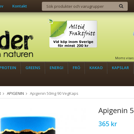
ev
Kontakt
Moms visas
PROTEIN
GREENS
ENERGI
FRÖ
KAKAO
KAPSLAR
R
APIGENIN
Apigenin 50mg 90 VegKaps
Apigenin 
365 kr