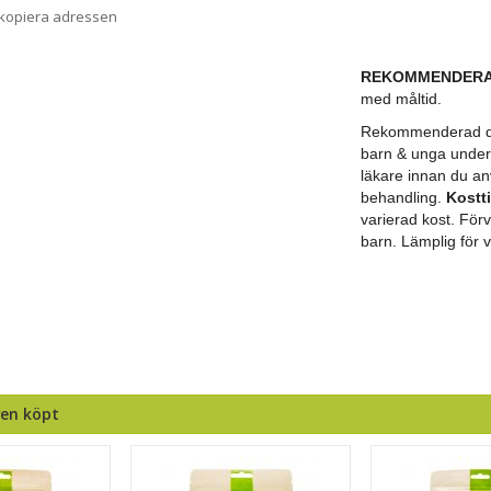
 kopiera adressen
REKOMMENDERA
med måltid.
Rekommenderad dagl
barn & unga under
läkare innan du a
behandling.
Kostti
varierad kost. För
barn. Lämplig för 
ven köpt