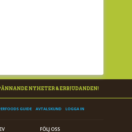
PÄNNANDE NYHETER & ERBJUDANDEN!
PERFOODS GUIDE
AVTALSKUND
LOGGA IN
EV
FÖLJ OSS