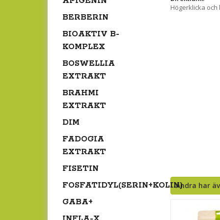
APIGENIN
Högerklicka och
BERBERIN
BIOAKTIV B-
KOMPLEX
BOSWELLIA
EXTRAKT
BRAHMI
EXTRAKT
DIM
FADOGIA
EXTRAKT
FISETIN
FOSFATIDYL(SERIN+KOLIN)
Andra har ä
GABA+
INFLA-X