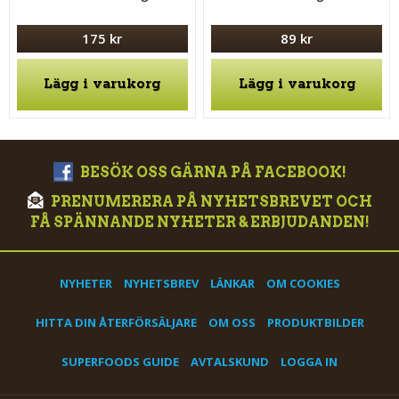
175 kr
89 kr
Lägg i varukorg
Lägg i varukorg
BESÖK OSS GÄRNA PÅ FACEBOOK!
PRENUMERERA PÅ NYHETSBREVET OCH
FÅ SPÄNNANDE NYHETER & ERBJUDANDEN!
NYHETER
NYHETSBREV
LÄNKAR
OM COOKIES
HITTA DIN ÅTERFÖRSÄLJARE
OM OSS
PRODUKTBILDER
SUPERFOODS GUIDE
AVTALSKUND
LOGGA IN