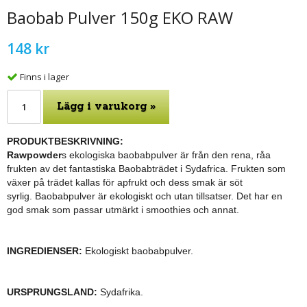
Baobab Pulver 150g EKO RAW
148 kr
Finns i lager
Lägg i varukorg »
PRODUKTBESKRIVNING:
Rawpowder
s ekologiska baobabpulver är från den rena, råa
frukten av det fantastiska Baobabträdet i Sydafrica. Frukten som
växer på trädet kallas för apfrukt och dess smak är söt
syrlig. Baobabpulver är ekologiskt och utan tillsatser. Det har en
god smak som passar utmärkt i smoothies och annat.
INGREDIENSER:
Ekologiskt baobabpulver.
URSPRUNGSLAND:
Sydafrika.