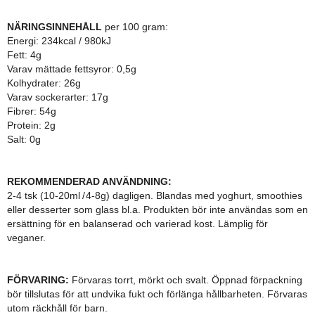
NÄRINGSINNEHÅLL
per 100 gram:
Energi: 234kcal / 980kJ
Fett: 4g
Varav mättade fettsyror: 0,5g
Kolhydrater: 26g
Varav sockerarter: 17g
Fibrer: 54g
Protein: 2g
Salt: 0g
REKOMMENDERAD ANVÄNDNING:
2-4 tsk (10-20ml / 4-8g) dagligen. Blandas med yoghurt, smoothies
eller desserter som glass bl.a. Produkten bör inte användas som en
ersättning för en balanserad och varierad kost. Lämplig för
veganer.
FÖRVARING:
Förvaras torrt, mörkt och svalt. Öppnad förpackning
bör tillslutas för att undvika fukt och förlänga hållbarheten. Förvaras
utom räckhåll för barn.