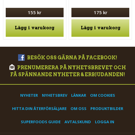
155 kr
175 kr
Lägg i varukorg
Lägg i varukorg
BESÖK OSS GÄRNA PÅ FACEBOOK!
PRENUMERERA PÅ NYHETSBREVET OCH
FÅ SPÄNNANDE NYHETER & ERBJUDANDEN!
NYHETER
NYHETSBREV
LÄNKAR
OM COOKIES
HITTA DIN ÅTERFÖRSÄLJARE
OM OSS
PRODUKTBILDER
SUPERFOODS GUIDE
AVTALSKUND
LOGGA IN