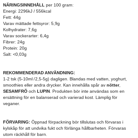
NÄRINGSINNEHÅLL
per 100 gram:
Energi: 2296kJ / 556kcal
Fett: 44g
Varav mättade fettsyror: 5,9g
Kolhydrater: 7,6g
Varav sockerarter: 6,4g
Fibrer: 24g
Protein: 20g
Salt: <0,03g
REKOMMENDERAD ANVÄNDNING:
1-2 tsk (5-10ml / 2,5-5g) dagligen. Blandas med vatten, yoghurt,
smoothies eller andra drycker. Kan innehålla spår av
nötter
,
SESAMFRÖ
och
LUPIN
. Produkten bör inte användas som en
ersättning för en balanserad och varierad kost. Lämplig för
veganer.
FÖRVARING:
Öppnad förpackning bör tillslutas och förvaras i
kylskåp för att undvika fukt och förlänga hållbarheten. Förvaras
utom räckhåll för barn.