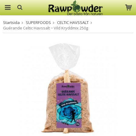
Startsida
SUPERFOODS
CELTIC HAVSSALT
Produkten har blivit tillagd i
Guérande Celtic Havssalt − Vild Kryddmix 250g
varukorgen