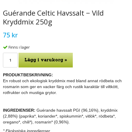
Guérande Celtic Havssalt − Vild
Kryddmix 250g
75 kr
Finns i lager
Lägg i varukorg »
PRODUKTBESKRIVNING:
En robust och ekologisk kryddmix med bland annat rödbeta och
rosmarin som ger en vacker färg och rustik karaktär till viltkött,
rotfrukter och mustiga grytor.
INGREDIENSER:
Guérande havssalt PGI (96,16%), kryddmix
(2,88%) (paprika*, koriander*, spiskummin*, vitlök*, rödbeta*,
oregano*, chili*), rosmarin* (0,96%).
* Ekologiska ingredienser
.