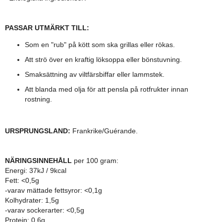
PASSAR UTMÄRKT TILL:
Som en "rub" på kött som ska grillas eller rökas.
Att strö över en kraftig löksoppa eller bönstuvning.
Smaksättning av viltfärsbiffar eller lammstek.
Att blanda med olja för att pensla på rotfrukter innan
rostning.
URSPRUNGSLAND:
Frankrike/Guérande.
NÄRINGSINNEHÅLL
per 100 gram:
Energi:
37kJ / 9kcal
Fett: <0,5g
-varav mättade fettsyror: <0,1g
Kolhydrater: 1,5g
-varav sockerarter: <0,5g
Protein: 0,6g