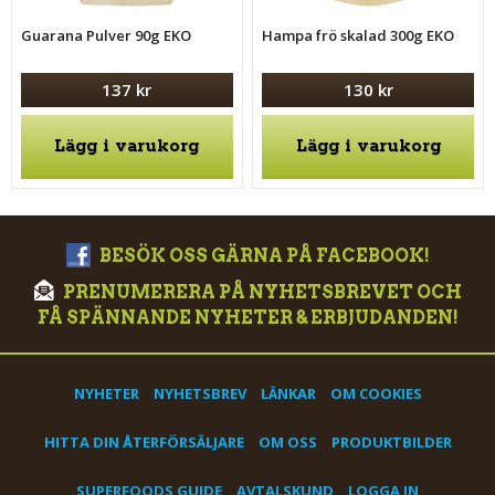
Guarana Pulver 90g EKO
Hampa frö skalad 300g EKO
137 kr
130 kr
Lägg i varukorg
Lägg i varukorg
BESÖK OSS GÄRNA PÅ FACEBOOK!
PRENUMERERA PÅ NYHETSBREVET OCH
FÅ SPÄNNANDE NYHETER & ERBJUDANDEN!
NYHETER
NYHETSBREV
LÄNKAR
OM COOKIES
HITTA DIN ÅTERFÖRSÄLJARE
OM OSS
PRODUKTBILDER
SUPERFOODS GUIDE
AVTALSKUND
LOGGA IN