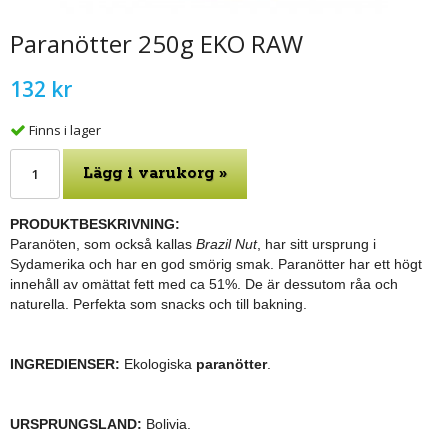
Paranötter 250g EKO RAW
132 kr
Finns i lager
Lägg i varukorg »
PRODUKTBESKRIVNING:
Paranöten, som också kallas
Brazil Nut
, har sitt ursprung i
Sydamerika och har en god smörig smak. Paranötter har ett högt
innehåll av omättat fett med ca 51%.
De är dessutom råa och
naturella. Perfekta som snacks och till bakning.
INGREDIENSER:
Ekologiska
paranötter
.
URSPRUNGSLAND:
Bolivia.