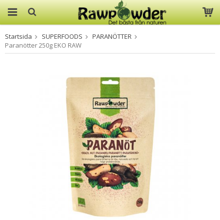
Startsida
SUPERFOODS
PARANÖTTER
Produkten har blivit tillagd i
Paranötter 250g EKO RAW
varukorgen