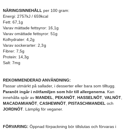
NÄRINGSINNEHÅLL
per 100 gram:
Energi:
2757
kJ
/
659
kcal
Fett: 67,1
g
Varav mättade fettsyror: 16,1
g
Varav omättade fettsyror: 51g
Kolhydrater: 4,2
g
Varav sockerarter: 2,3
g
Fibrer: 7,5
g
Protein: 14,3
g
Salt: 7mg
REKOMMENDERAD ANVÄNDNING:
Passar utmärkt på sallader, i desserter eller bara som tilltugg.
Paranöt ingår i nötfamiljen som hör till allergenerna
. Kan
innehålla spår av
MANDEL
,
PEKANÖT
,
HASSELNÖT
,
VALNÖT
,
MACADAMIANÖT
,
CASHEWNÖT
,
PISTASCHMANDEL
och
JORDNÖT
. Lämplig för veganer.
FÖRVARING:
Öppnad förpackning bör tillslutas och förvaras i