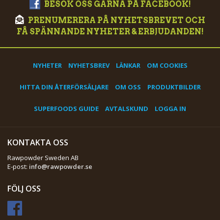
BESÖK OSS GÄRNA PÅ FACEBOOK!
PRENUMERERA PÅ NYHETSBREVET OCH
FÅ SPÄNNANDE NYHETER & ERBJUDANDEN!
NYHETER
NYHETSBREV
LÄNKAR
OM COOKIES
HITTA DIN ÅTERFÖRSÄLJARE
OM OSS
PRODUKTBILDER
SUPERFOODS GUIDE
AVTALSKUND
LOGGA IN
KONTAKTA OSS
Rawpowder Sweden AB
E-post:
info@rawpowder.se
FÖLJ OSS