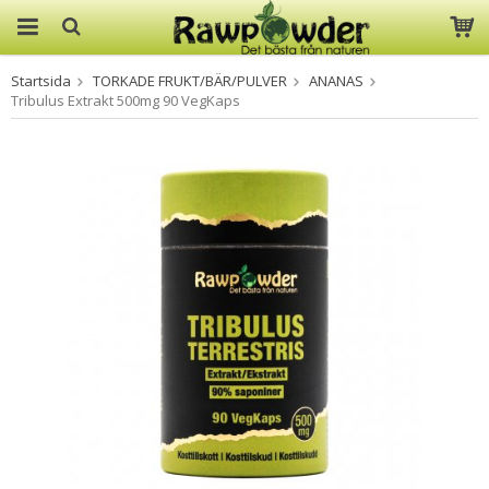
Startsida
TORKADE FRUKT/BÄR/PULVER
ANANAS
Produkten har blivit tillagd i
Tribulus Extrakt 500mg 90 VegKaps
varukorgen