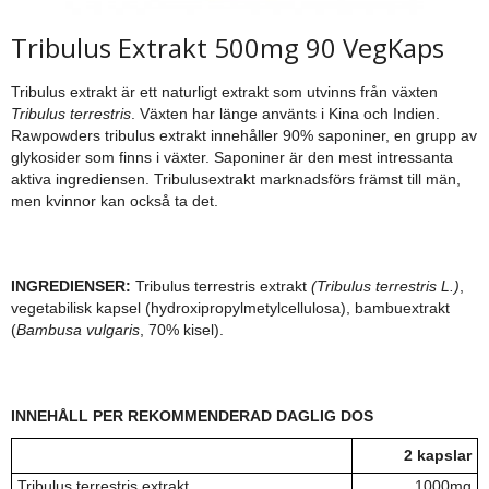
Tribulus Extrakt 500mg 90 VegKaps
Tribulus extrakt är ett naturligt extrakt som utvinns från växten
Tribulus terrestris
. Växten har länge använts i Kina och Indien.
Rawpowders tribulus extrakt innehåller 90% saponiner, en grupp av
glykosider som finns i växter. Saponiner är den mest intressanta
aktiva ingrediensen. Tribulusextrakt marknadsförs främst till män,
men kvinnor kan också ta det.
INGREDIENSER:
Tribulus terrestris extrakt
(Tribulus terrestris L.)
,
vegetabilisk kapsel (hydroxipropylmetylcellulosa), bambuextrakt
(
Bambusa vulgaris
, 70% kisel).
INNEHÅLL PER REKOMMENDERAD DAGLIG DOS
2 kapslar
Tribulus terrestris extrakt
1000mg