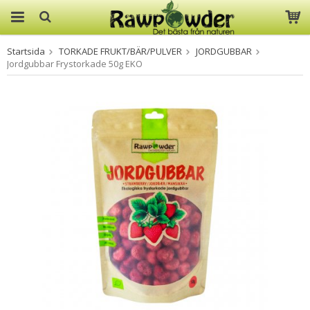
Startsida
TORKADE FRUKT/BÄR/PULVER
JORDGUBBAR
Produkten har blivit tillagd i
Jordgubbar Frystorkade 50g EKO
varukorgen