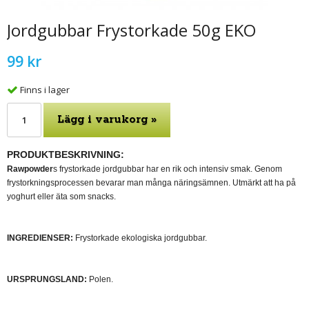
Jordgubbar Frystorkade 50g EKO
99 kr
Finns i lager
Lägg i varukorg »
PRODUKTBESKRIVNING:
Rawpowder
s frystorkade jordgubbar har en rik och intensiv smak. Genom
frystorkningsprocessen bevarar man många näringsämnen. Utmärkt att ha på
yoghurt eller äta som snacks.
INGREDIENSER:
Frystorkade ekologiska jordgubbar.
URSPRUNGSLAND:
Polen.