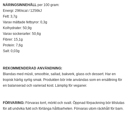
NÄRINGSINNEHÅLL
per 100 gram:
Energi: 296 kcal / 1256kJ
Fett: 3,7g
Varav mättade fettsyror: 0,3g
Kolhydrater: 50,9g
Varav sockerarter: 50,6g
Fibrer: 15,1g
Protein: 7,6g
Salt: 0,03g
REKOMMENDERAD ANVÄNDNING:
​
Blandas med müsli, smoothie, sallad, bakverk, glass och dessert. Har en
tropisk härlig syrlig smak. Produkten bör inte användas som en ersättning för
en balanserad och varierad kost. Lämplig för veganer.
FÖRVARING:
Förvaras torrt, mörkt och svalt. Öppnad förpackning bör tillslutas
för att undvika fukt och förlänga hållbarheten. Förvaras utom räckhåll för barn.