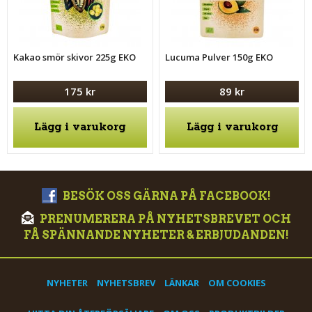
Kakao smör skivor 225g EKO
Lucuma Pulver 150g EKO
175 kr
89 kr
Lägg i varukorg
Lägg i varukorg
BESÖK OSS GÄRNA PÅ FACEBOOK!
PRENUMERERA PÅ NYHETSBREVET OCH
FÅ SPÄNNANDE NYHETER & ERBJUDANDEN!
NYHETER
NYHETSBREV
LÄNKAR
OM COOKIES