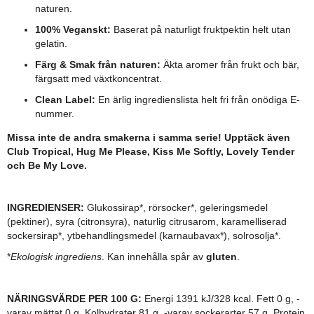
naturen.
100% Veganskt:
Baserat på naturligt fruktpektin helt utan
gelatin.
Färg & Smak från naturen:
Äkta aromer från frukt och bär,
färgsatt med växtkoncentrat.
Clean Label:
En ärlig ingredienslista helt fri från onödiga E-
nummer.
Missa inte de andra smakerna i samma serie! Upptäck även
Club Tropical, Hug Me Please, Kiss Me Softly, Lovely Tender
och Be My Love.
INGREDIENSER:
Glukossirap*, rörsocker*, geleringsmedel
(pektiner), syra (citronsyra), naturlig citrusarom, karamelliserad
sockersirap*, ytbehandlingsmedel (karnaubavax*), solrosolja*.
*
Ekologisk ingrediens
. Kan innehålla spår av
gluten
.
NÄRINGSVÄRDE PER 100 G:
Energi 1391 kJ/328 kcal. Fett 0 g, -
varav mättat 0 g. Kolhydrater 81 g, -varav sockerarter 57 g. Protein