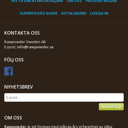
HITTA DIN ÅTERFÖRSÄLJARE
OM OSS
PRODUKTBILDER
SUPERFOODS GUIDE
AVTALSKUND
LOGGA IN
KONTAKTA OSS
Rawpowder Sweden AB
E-post:
info@rawpowder.se
FÖLJ OSS
NYHETSBREV
Anmäl mig
OM OSS
Rawpowder
är ett företag med många års erfarenhet av olika