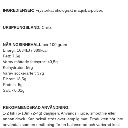
INGREDIENSER:
Frystorkat e
kologiskt maquibärpulver.
URSPRUNGSLAND:
Chile.
NÄRINGSINNEHÅLL
per 100 gram:
Energi: 1634kJ / 389kcal
Fett: 7,6g
Varav mättade fettsyror: <0,5g
Kolhydrater: 56g
Varav sockerarter: 37g
Fibrer: 18,5g
Protein: 5g
Salt: <0,01g
REKOMMENDERAD ANVÄNDNING:
​
1-2 tsk (5-10ml / 2-4g) dagligen. Används i juice, smoothie eller
annan dryck. Kan också strös över lämplig mat. Produkten bör inte
användas som en ersättning för en balanserad och varierad kost.