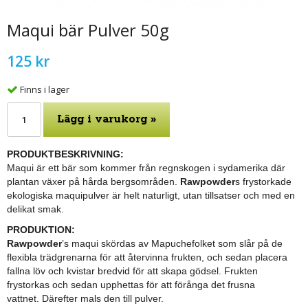
Maqui bär Pulver 50g
125 kr
Finns i lager
Lägg i varukorg »
PRODUKTBESKRIVNING:
Maqui är ett bär som kommer från regnskogen i sydamerika där
plantan växer på hårda bergsområden.
Rawpowder
s frystorkade
ekologiska maquipulver är helt naturligt, utan tillsatser och med en
delikat smak.
PRODUKTION:
Rawpowder
’s maqui skördas av Mapuchefolket som slår på de
flexibla trädgrenarna för att återvinna frukten, och sedan placera
fallna löv och kvistar bredvid för att skapa gödsel.
Frukten
frystorkas och sedan upphettas för att förånga det frusna
vattnet.
Därefter mals den till pulver.