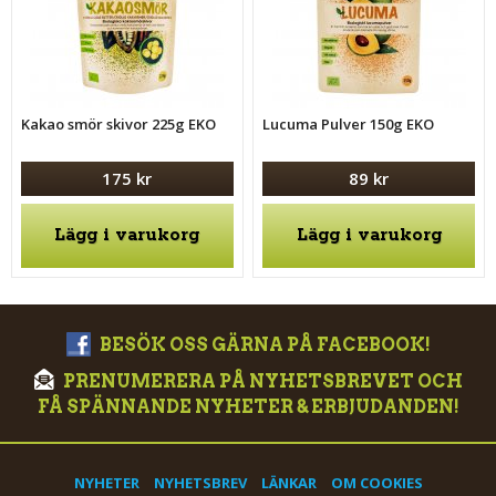
Kakao smör skivor 225g EKO
Lucuma Pulver 150g EKO
175 kr
89 kr
Lägg i varukorg
Lägg i varukorg
BESÖK OSS GÄRNA PÅ FACEBOOK!
PRENUMERERA PÅ NYHETSBREVET OCH
FÅ SPÄNNANDE NYHETER & ERBJUDANDEN!
NYHETER
NYHETSBREV
LÄNKAR
OM COOKIES