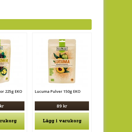
vor 225g EKO
Lucuma Pulver 150g EKO
kr
89 kr
arukorg
Lägg i varukorg