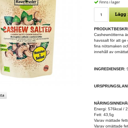
Finns i lager
Lägg 
PRODUKTBESKRI
Cashewnötterna är 
havssalt för att g
fina nötsmaken oc
innehåll av omätta
INGREDIENSER:
URSPRUNGSLAN
sta
NÄRINGSINNEHÅ
Energi: 576kcal / 
Fett: 43,5g
Varav mättade fett
Varav omättade fet