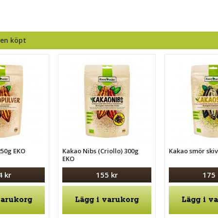
ven köpt
250g EKO
Kakao Nibs (Criollo) 300g
Kakao smör ski
EKO
4 kr
155 kr
175 
varukorg
Lägg i varukorg
Lägg i v