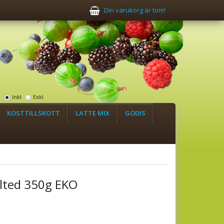
Din varukorg är tom!
:
Inkl
Exkl
KOSTTILLSKOTT
LATTE MIX
GODIS
lted 350g EKO