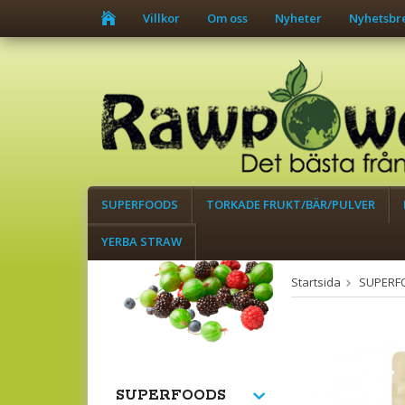
Villkor
Om oss
Nyheter
Nyhetsbr
SUPERFOODS
TORKADE FRUKT/BÄR/PULVER
YERBA STRAW
Startsida
SUPERF
SUPERFOODS