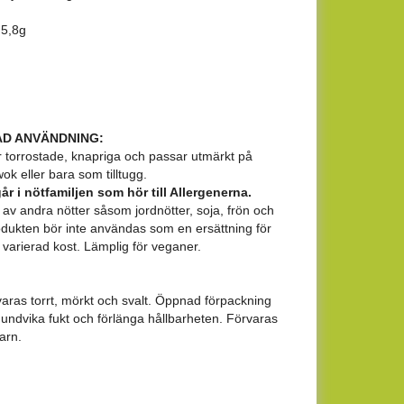
 5,8g
D ANVÄNDNING:
 torrostade, knapriga och passar utmärkt på
 wok eller bara som tilltugg.
r i nötfamiljen som hör till Allergenerna.
 av andra nötter såsom jordnötter, soja, frön och
odukten bör inte användas som en ersättning för
varierad kost. Lämplig för veganer.
aras torrt, mörkt och svalt. Öppnad förpackning
att undvika fukt och förlänga hållbarheten. Förvaras
arn.