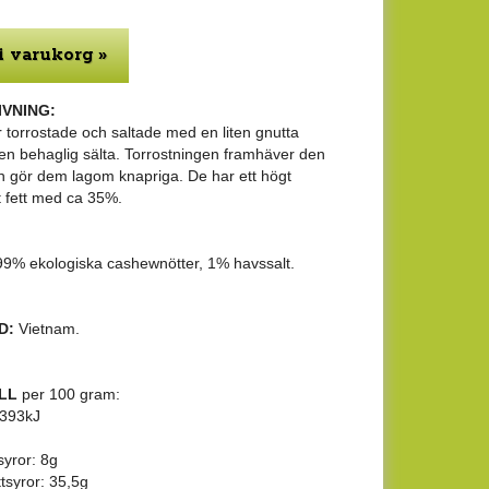
i varukorg »
VNING:
torrostade och saltade med en liten gnutta
e en behaglig sälta. Torrostningen framhäver den
h gör dem lagom knapriga. De har ett högt
t fett med ca 35%.
99% ekologiska cashewnötter, 1% havssalt.
D:
Vietnam.
LL
per 100 gram:
2393kJ
syror: 8g
tsyror: 35,5g