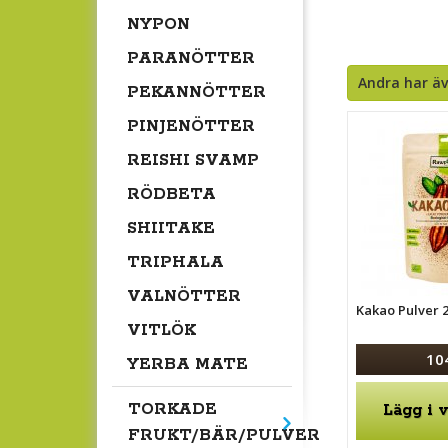
NYPON
PARANÖTTER
Andra har ä
PEKANNÖTTER
PINJENÖTTER
REISHI SVAMP
RÖDBETA
SHIITAKE
TRIPHALA
VALNÖTTER
Kakao Pulver 
VITLÖK
10
YERBA MATE
TORKADE
Lägg i 
FRUKT/BÄR/PULVER