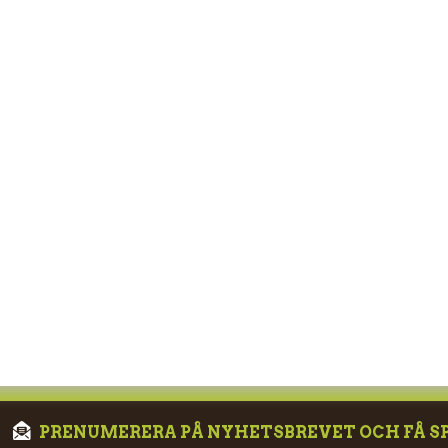
PRENUMERERA PÅ NYHETSBREVET OCH FÅ S