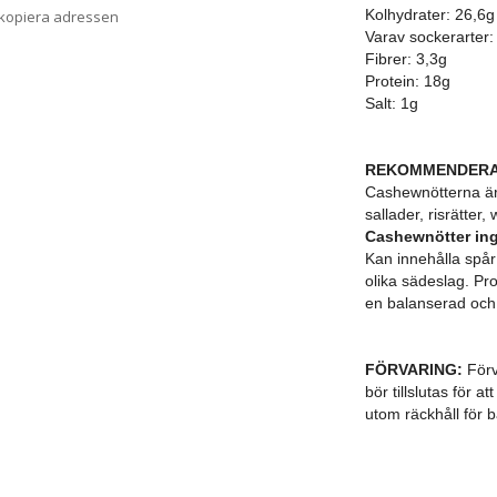
Kolhydrater: 26,6g
 kopiera adressen
Varav sockerarter:
Fibrer: 3,3g
Protein: 18g
Salt: 1g
REKOMMENDERA
Cashewnötterna är
sallader, risrätter,
Cashewnötter ingå
Kan innehålla spår
olika sädeslag. Pr
en balanserad och 
FÖRVARING:
Förv
bör tillslutas för 
utom räckhåll för b