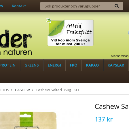
ev
Kontakt
Moms visas
PROTEIN
GREENS
ENERGI
FRÖ
KAKAO
KAPSLAR
OODS
CASHEW
Cashew Salted 350g EKO
Cashew Sa
137 kr