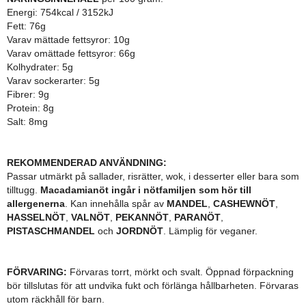
Energi: 754kcal / 3152kJ
Fett: 76g
Varav mättade fettsyror: 10g
Varav omättade fettsyror: 66g
Kolhydrater: 5g
Varav sockerarter: 5g
Fibrer: 9g
Protein: 8g
Salt: 8mg
REKOMMENDERAD ANVÄNDNING:
Passar utmärkt på sallader, risrätter, wok, i desserter eller bara som
tilltugg.
Macadamianöt ingår i nötfamiljen som hör till
allergenerna
.
Kan innehålla spår av
MANDEL
,
CASHEWNÖT
,
HASSELNÖT
,
VALNÖT
,
PEKANNÖT
,
PARANÖT
,
PISTASCHMANDEL
och
JORDNÖT
. Lämplig för veganer.
FÖRVARING:
Förvaras torrt, mörkt och svalt. Öppnad förpackning
bör tillslutas för att undvika fukt och förlänga hållbarheten. Förvaras
utom räckhåll för barn.