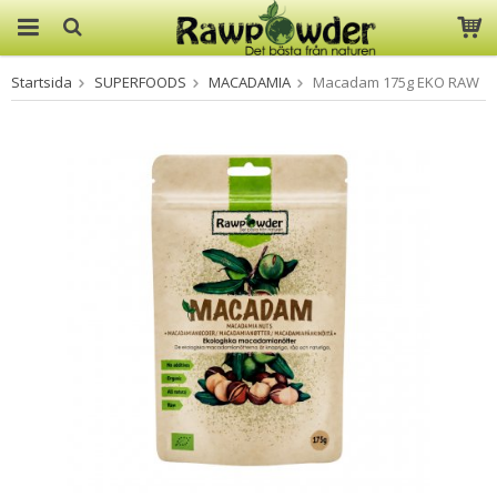
Startsida
SUPERFOODS
MACADAMIA
Macadam 175g EKO RAW
Produkten har blivit tillagd i
varukorgen