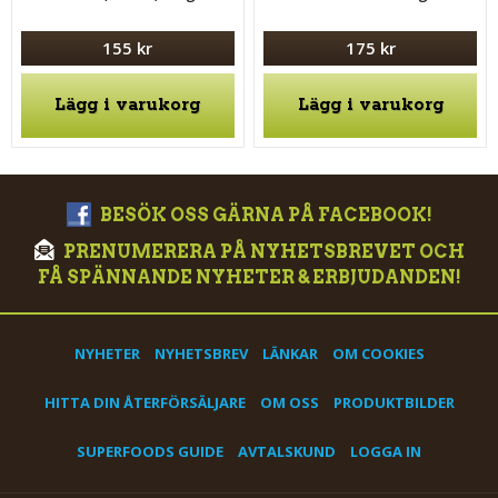
155 kr
175 kr
Lägg i varukorg
Lägg i varukorg
BESÖK OSS GÄRNA PÅ FACEBOOK!
PRENUMERERA PÅ NYHETSBREVET OCH
FÅ SPÄNNANDE NYHETER & ERBJUDANDEN!
NYHETER
NYHETSBREV
LÄNKAR
OM COOKIES
HITTA DIN ÅTERFÖRSÄLJARE
OM OSS
PRODUKTBILDER
SUPERFOODS GUIDE
AVTALSKUND
LOGGA IN