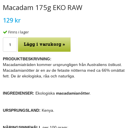
Macadam 175g EKO RAW
129 kr
Finns i lager
Lägg i varukorg »
PRODUKTBESKRIVNING:
Macadamiaträden kommer ursprungligen från Australiens östkust.
Macadamianötter är en av de fetaste nötterna med ca 66% omättat
fett. De är ekologiska, råa och naturliga.
INGREDIENSER:
Ekologiska
macadamianötter
.
URSPRUNGSLAND:
Kenya.
NÄRINGSINNEHÅLL
per 100 gram: