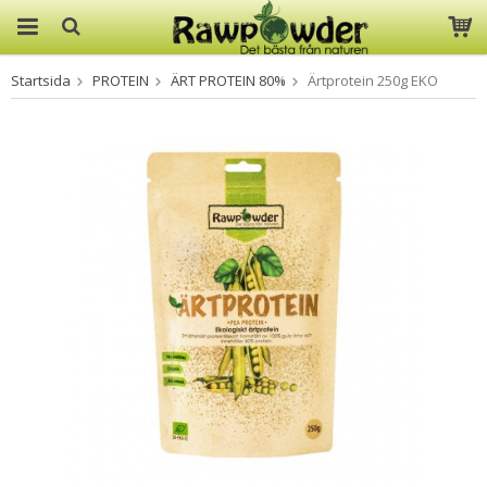
Startsida
PROTEIN
ÄRT PROTEIN 80%
Ärtprotein 250g EKO
Produkten har blivit tillagd i
varukorgen