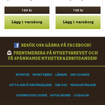
169 kr
198 kr
Lägg i varukorg
Lägg i varukorg
BESÖK OSS GÄRNA PÅ FACEBOOK!
PRENUMERERA PÅ NYHETSBREVET OCH
FÅ SPÄNNANDE NYHETER & ERBJUDANDEN!
NYHETER
NYHETSBREV
LÄNKAR
OM COOKIES
HITTA DIN ÅTERFÖRSÄLJARE
OM OSS
PRODUKTBILDER
SUPERFOODS GUIDE
AVTALSKUND
LOGGA IN