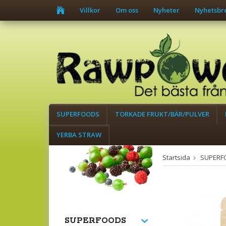
Villkor
Om oss
Nyheter
Nyhetsbr
SUPERFOODS
TORKADE FRUKT/BÄR/PULVER
YERBA STRAW
Startsida
SUPERF
SUPERFOODS