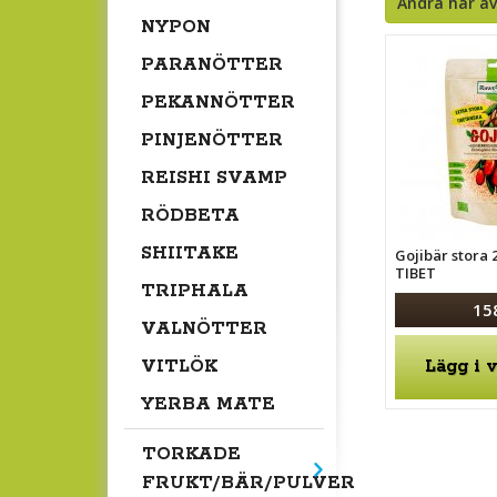
Andra har ä
NYPON
PARANÖTTER
PEKANNÖTTER
PINJENÖTTER
REISHI SVAMP
RÖDBETA
SHIITAKE
Gojibär stora
TIBET
TRIPHALA
15
VALNÖTTER
Lägg i 
VITLÖK
YERBA MATE
TORKADE
FRUKT/BÄR/PULVER