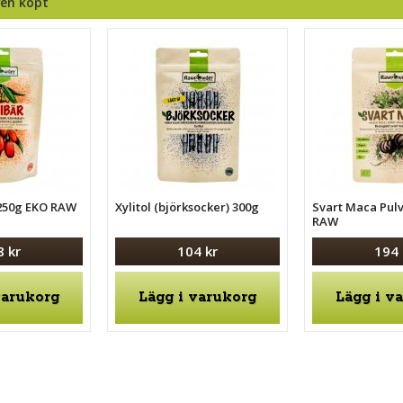
ven köpt
 250g EKO RAW
Xylitol (björksocker) 300g
Svart Maca Pul
RAW
8 kr
104 kr
194 
varukorg
Lägg i varukorg
Lägg i v