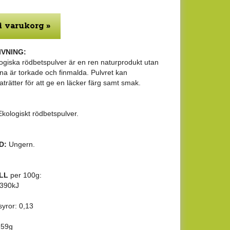
i varukorg »
VNING:
ogiska rödbetspulver är en ren naturprodukt utan
rna är torkade och finmalda. Pulvret kan
aträtter för att ge en läcker färg samt smak.
kologiskt rödbetspulver.
D:
Ungern.
LL
per 100g:
1390kJ
syror: 0,13
: 59g