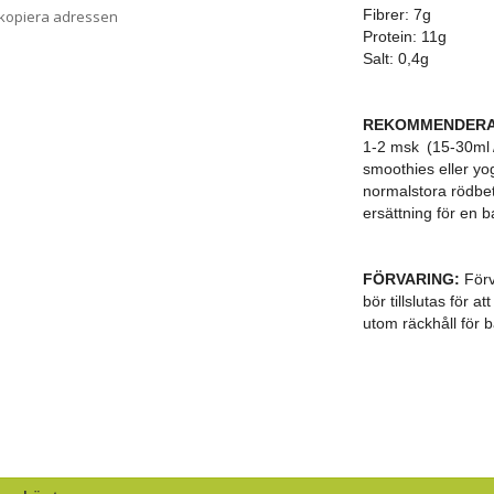
Fibrer: 7g
 kopiera adressen
Protein: 11g
Salt: 0,4g
REKOMMENDERA
1-2 msk (15-30ml /
smoothies eller yo
normalstora rödbe
ersättning för en 
FÖRVARING:
Förv
bör tillslutas för 
utom räckhåll för b