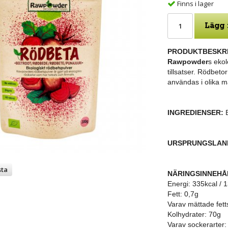
Finns i lager
Lägg 
PRODUKTBESKRI
Rawpowder
s ekol
tillsatser. Rödbeto
användas i olika m
INGREDIENSER:
E
URSPRUNGSLAN
sta
NÄRINGSINNEHÅ
Energi: 335kcal / 
Fett: 0,7g
Varav mättade fett
Kolhydrater: 70g
Varav sockerarter