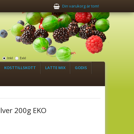
Din varukorg är tom!
:
Inkl
Exkl
KOSTTILLSKOTT
LATTE MIX
GODIS
lver 200g EKO