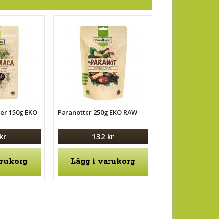
ver 150g EKO
Paranötter 250g EKO RAW
kr
132 kr
arukorg
Lägg i varukorg