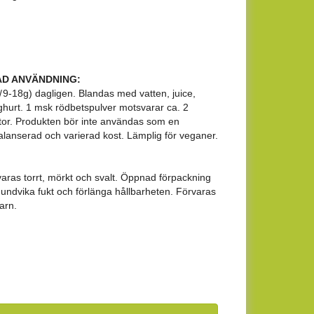
D ANVÄNDNING:
 9-18g) dagligen. Blandas med vatten, juice,
ghurt. 1 msk rödbetspulver motsvarar ca. 2
tor. Produkten bör inte användas som en
balanserad och varierad kost. Lämplig för veganer.
aras torrt, mörkt och svalt. Öppnad förpackning
att undvika fukt och förlänga hållbarheten. Förvaras
arn.