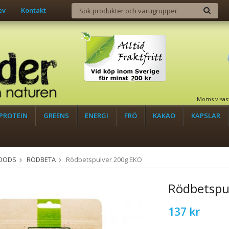
ev
Kontakt
Moms visas
PROTEIN
GREENS
ENERGI
FRÖ
KAKAO
KAPSLAR
OODS
RÖDBETA
Rödbetspulver 200g EKO
Rödbetspu
137 kr