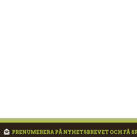
PRENUMERERA PÅ NYHETSBREVET OCH FÅ S