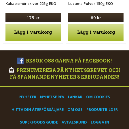
Kakao smör skivor 225g EKO
Lucuma Pulver 150g EKO
175 kr
89 kr
Lägg i varukorg
Lägg i varukorg
BESÖK OSS GÄRNA PÅ FACEBOOK!
PRENUMERERA PÅ NYHETSBREVET OCH
FÅ SPÄNNANDE NYHETER & ERBJUDANDEN!
NYHETER
NYHETSBREV
LÄNKAR
OM COOKIES
HITTA DIN ÅTERFÖRSÄLJARE
OM OSS
PRODUKTBILDER
SUPERFOODS GUIDE
AVTALSKUND
LOGGA IN